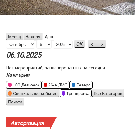
Месяц
Неделя
День
Месяц
Назад
Вперед
День
Год
06.10.2025
Нет мероприятий, запланированных на сегодня!
Категории
100 Девчонок
26-е ДМС
Реверс
Специальное событие
Тренировка
Все Категории
Печати
Просмотр
Авторизация