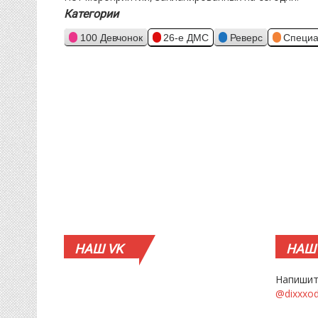
Категории
100 Девчонок
26-е ДМС
Реверс
Специа
НАШ
VK
НАШ
Напишит
@dixxxo