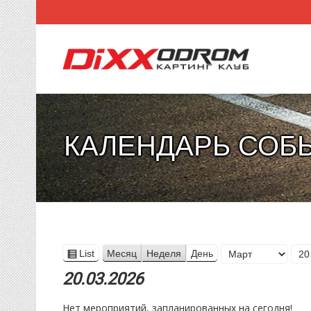
КАЛЕНДАРЬ СОБ
Месяц
List
Месяц
Неделя
День
View
День
Год
as
20.03.2026
Нет мероприятий, запланированных на сегодня!