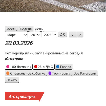
Месяц
Неделя
День
Месяц
Назад
Вперед
День
Год
20.03.2026
Нет мероприятий, запланированных на сегодня!
Категории
100 Девчонок
26-е ДМС
Реверс
Специальное событие
Тренировка
Все Категории
Печати
Просмотр
Авторизация