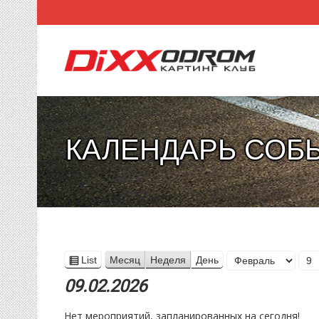
КАЛЕНДАРЬ СОБ
Месяц
List
Месяц
Неделя
День
View
День
Год
as
09.02.2026
Нет мероприятий, запланированных на сегодня!