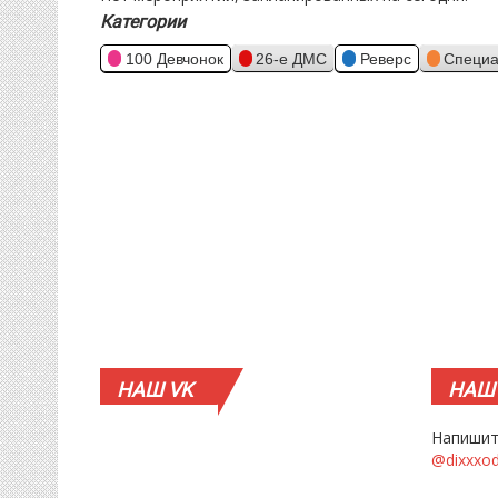
Категории
100 Девчонок
26-е ДМС
Реверс
Специа
НАШ
VK
НАШ
Напишит
@dixxxo