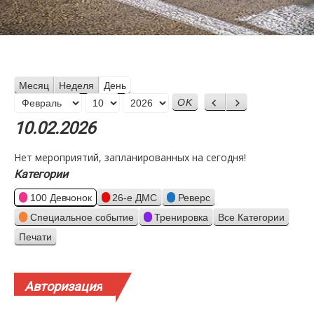
Месяц
Неделя
День
Месяц
Назад
Вперед
День
Год
10.02.2026
Нет мероприятий, запланированных на сегодня!
Категории
100 Девчонок
26-е ДМС
Реверс
Специальное событие
Тренировка
Все Категории
Печати
Просмотр
Авторизация