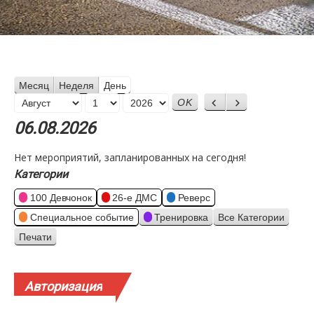
Месяц
Неделя
День
Месяц
Назад
Вперед
День
Год
06.08.2026
Нет мероприятий, запланированных на сегодня!
Категории
100 Девчонок
26-е ДМС
Реверс
Специальное событие
Тренировка
Все Категории
Печати
Просмотр
Авторизация