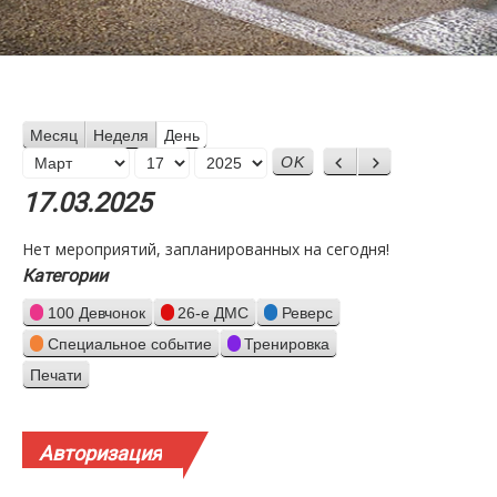
Месяц
Неделя
День
Месяц
Назад
Вперед
День
Год
17.03.2025
Нет мероприятий, запланированных на сегодня!
Категории
100 Девчонок
26-е ДМС
Реверс
Специальное событие
Тренировка
Печати
Просмотр
Авторизация