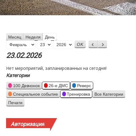
Месяц
Неделя
День
Месяц
Назад
Вперед
День
Год
23.02.2026
Нет мероприятий, запланированных на сегодня!
Категории
100 Девчонок
26-е ДМС
Реверс
Специальное событие
Тренировка
Все Категории
Печати
Просмотр
Авторизация