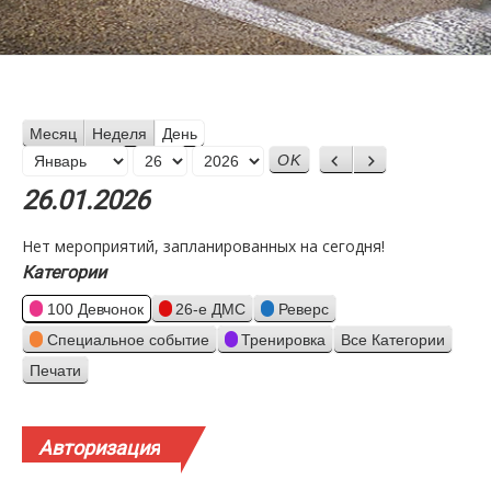
Месяц
Неделя
День
Месяц
Назад
Вперед
День
Год
26.01.2026
Нет мероприятий, запланированных на сегодня!
Категории
100 Девчонок
26-е ДМС
Реверс
Специальное событие
Тренировка
Все Категории
Печати
Просмотр
Авторизация