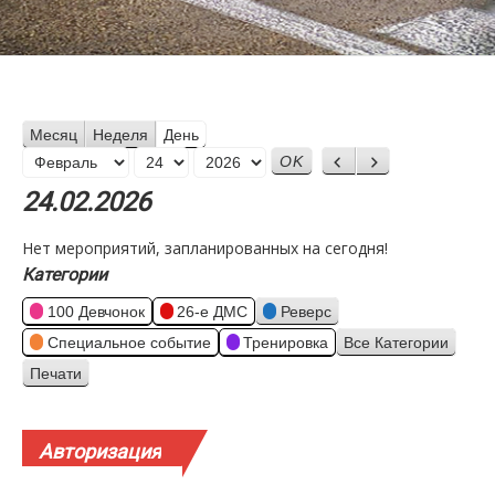
Месяц
Неделя
День
Месяц
Назад
Вперед
День
Год
24.02.2026
Нет мероприятий, запланированных на сегодня!
Категории
100 Девчонок
26-е ДМС
Реверс
Специальное событие
Тренировка
Все Категории
Печати
Просмотр
Авторизация