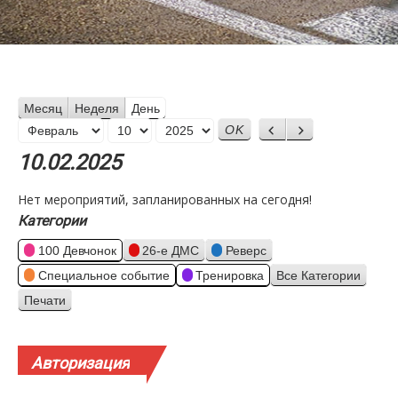
Месяц
Неделя
День
Месяц
Назад
Вперед
День
Год
10.02.2025
Нет мероприятий, запланированных на сегодня!
Категории
100 Девчонок
26-е ДМС
Реверс
Специальное событие
Тренировка
Все Категории
Печати
Просмотр
Авторизация