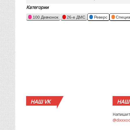
Категории
100 Девчонок
26-е ДМС
Реверс
Специа
НАШ
VK
НАШ
Напишит
@dixxxo