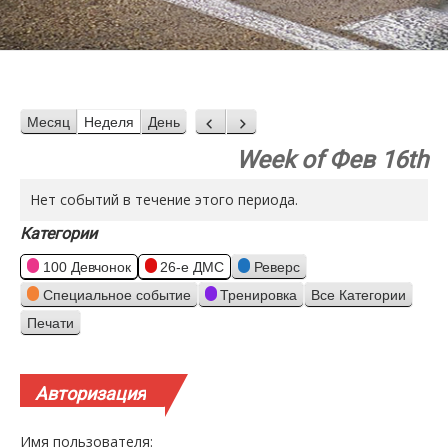
Месяц
Неделя
День
Назад
Вперед
Week of Фев 16th
Нет событий в течение этого периода.
Категории
100 Девчонок
26-е ДМС
Реверс
Специальное событие
Тренировка
Все Категории
Печати
Просмотр
Авторизация
Имя пользователя: