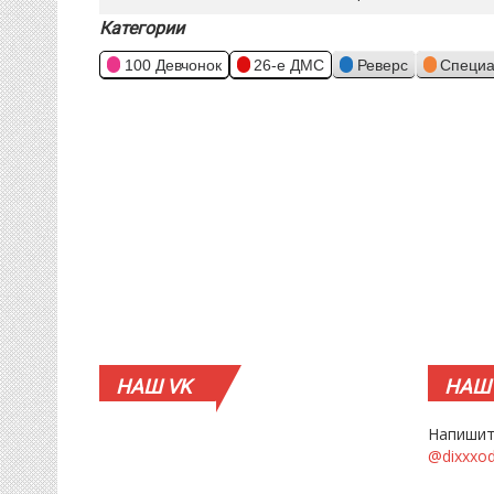
Категории
100 Девчонок
26-е ДМС
Реверс
Специа
НАШ
VK
НАШ
Напишит
@dixxxo