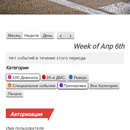
Месяц
Неделя
День
Назад
Вперед
Week of Апр 6th
Нет событий в течение этого периода.
Категории
100 Девчонок
26-е ДМС
Реверс
Специальное событие
Тренировка
Все Категории
Печати
Просмотр
Авторизация
Имя пользователя: