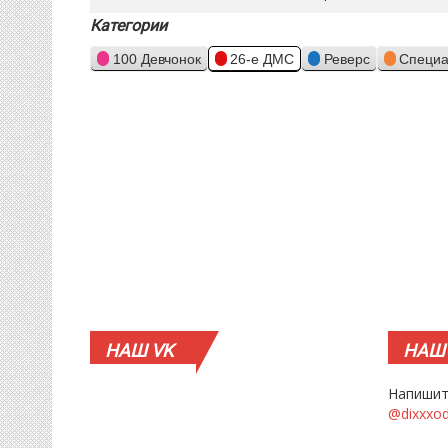
Категории
100 Девчонок
26-е ДМС
Реверс
Специа
НАШ
VK
НАШ
Напишит
@dixxxo