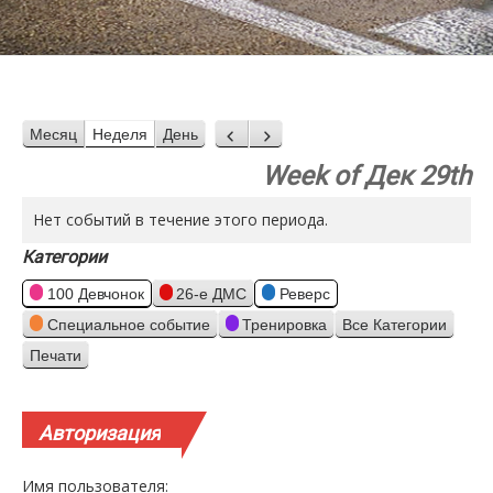
Месяц
Неделя
День
Назад
Вперед
Week of Дек 29th
Нет событий в течение этого периода.
Категории
100 Девчонок
26-е ДМС
Реверс
Специальное событие
Тренировка
Все Категории
Печати
Просмотр
Авторизация
Имя пользователя: