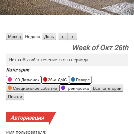
Месяц
Неделя
День
Назад
Вперед
Week of Окт 26th
Нет событий в течение этого периода.
Категории
100 Девчонок
26-е ДМС
Реверс
Специальное событие
Тренировка
Все Категории
Печати
Просмотр
Авторизация
Имя пользователя: