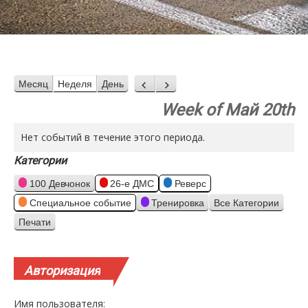
Месяц
Неделя
День
Назад
Вперед
Week of Май 20th
Нет событий в течение этого периода.
Категории
100 Девчонок
26-е ДМС
Реверс
Специальное событие
Тренировка
Все Категории
Печати
Просмотр
Авторизация
Имя пользователя: