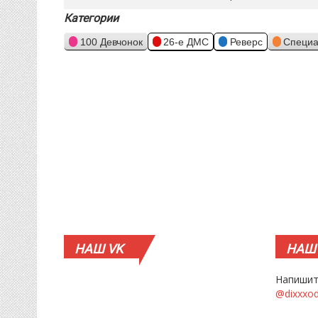
Категории
100 Девчонок
26-е ДМС
Реверс
Специа
НАШ
VK
НАШ
Напишит
@dixxxo