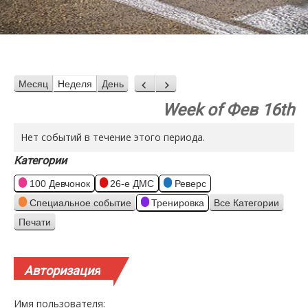
Месяц
Неделя
День
Назад
Вперед
Week of Фев 16th
Нет событий в течение этого периода.
Категории
100 Девчонок
26-е ДМС
Реверс
Специальное событие
Тренировка
Все Категории
Печати
Просмотр
Авторизация
Имя пользователя: