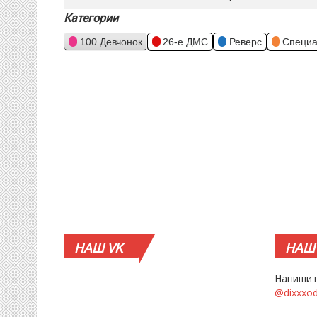
Категории
100 Девчонок
26-е ДМС
Реверс
Специа
НАШ
VK
НАШ
Напишит
@dixxxo