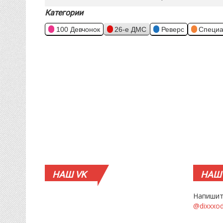
Категории
100 Девчонок
26-е ДМС
Реверс
Специа
НАШ
VK
НАШ
Напишит
@dixxxo