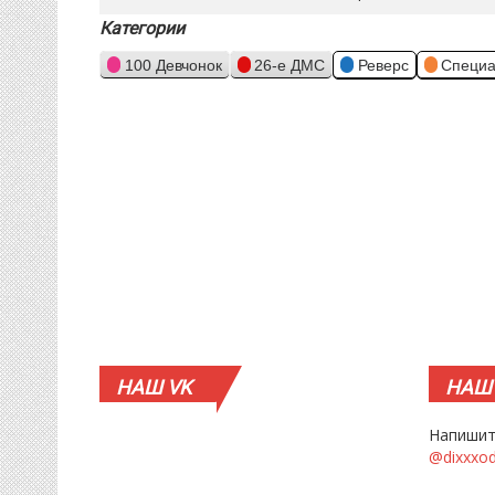
Категории
100 Девчонок
26-е ДМС
Реверс
Специа
НАШ
VK
НАШ
Напишит
@dixxxo