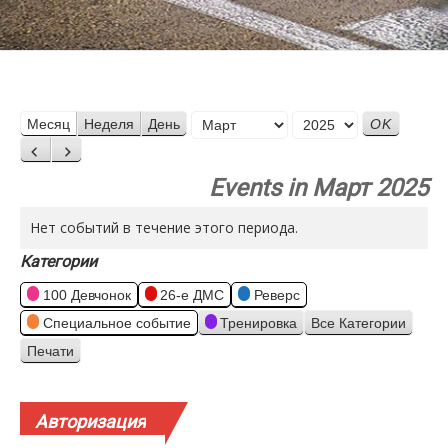
Месяц
Месяц
Неделя
День
Год
Назад
Вперед
Events in Март 2025
Нет событий в течение этого периода.
Категории
100 Девчонок
26-е ДМС
Реверс
Специальное событие
Тренировка
Все Категории
Печати
Просмотр
Авторизация