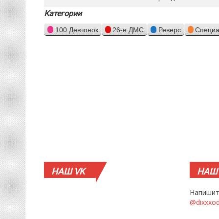
Категории
100 Девчонок
26-е ДМС
Реверс
Специа
НАШ
VK
НАШ
Напишит
@dixxxo