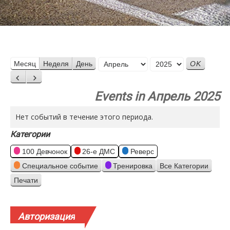
Месяц
Месяц
Неделя
День
Год
Назад
Вперед
Events in Апрель 2025
Нет событий в течение этого периода.
Категории
100 Девчонок
26-е ДМС
Реверс
Специальное событие
Тренировка
Все Категории
Печати
Просмотр
Авторизация