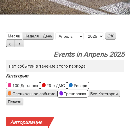
Месяц
Месяц
Неделя
День
Год
Назад
Вперед
Events in Апрель 2025
Нет событий в течение этого периода.
Категории
100 Девчонок
26-е ДМС
Реверс
Специальное событие
Тренировка
Все Категории
Печати
Просмотр
Авторизация