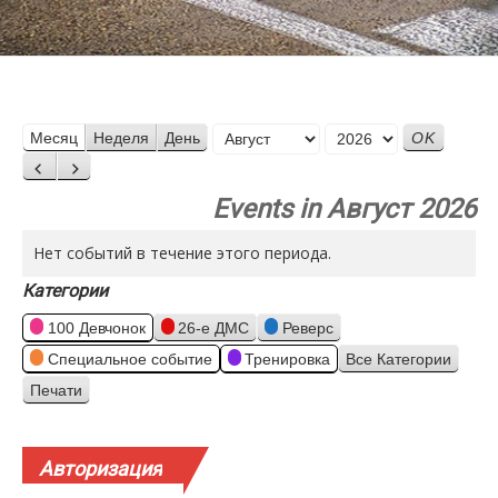
Месяц
Месяц
Неделя
День
Год
Назад
Вперед
Events in Август 2026
Нет событий в течение этого периода.
Категории
100 Девчонок
26-е ДМС
Реверс
Специальное событие
Тренировка
Все Категории
Печати
Просмотр
Авторизация