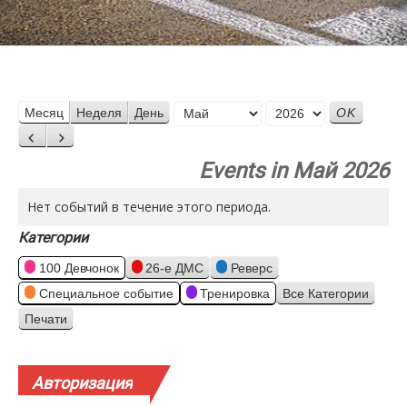
Месяц
Месяц
Неделя
День
Год
Назад
Вперед
Events in Май 2026
Нет событий в течение этого периода.
Категории
100 Девчонок
26-е ДМС
Реверс
Специальное событие
Тренировка
Все Категории
Печати
Просмотр
Авторизация