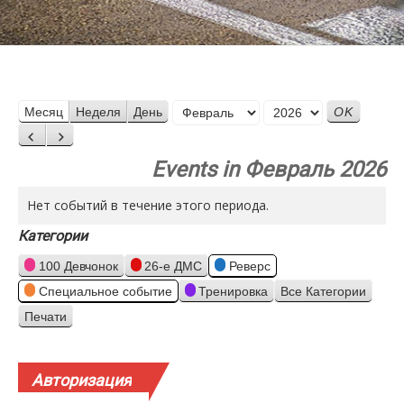
Месяц
Месяц
Неделя
День
Год
Назад
Вперед
Events in Февраль 2026
Нет событий в течение этого периода.
Категории
100 Девчонок
26-е ДМС
Реверс
Специальное событие
Тренировка
Все Категории
Печати
Просмотр
Авторизация