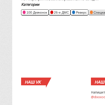
Категории
100 Девчонок
26-е ДМС
Реверс
Специа
НАШ
VK
НАШ
Напишит
@dixxxo