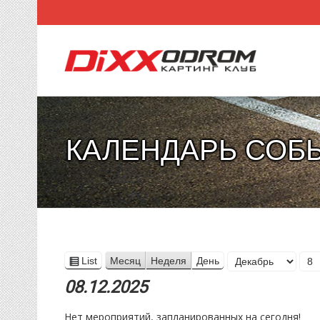
КАЛЕНДАРЬ СОБ
Месяц
List
Месяц
Неделя
День
View
День
Год
as
08.12.2025
Нет мероприятий, запланированных на сегодня!