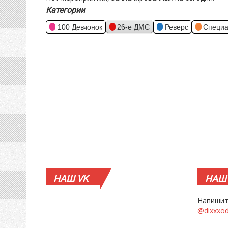
Категории
100 Девчонок
26-е ДМС
Реверс
Специа
НАШ
VK
НАШ
Напишит
@dixxxo