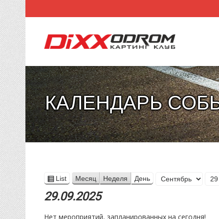
КАЛЕНДАРЬ СОБ
Месяц
List
Месяц
Неделя
День
View
День
Год
as
29.09.2025
Нет мероприятий, запланированных на сегодня!