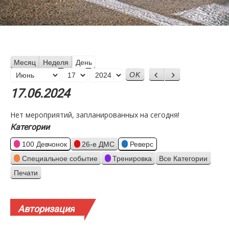
Месяц
Неделя
День
Месяц
Назад
Вперед
День
Год
17.06.2024
Нет мероприятий, запланированных на сегодня!
Категории
100 Девчонок
26-е ДМС
Реверс
Специальное событие
Тренировка
Все Категории
Печати
Просмотр
Авторизация