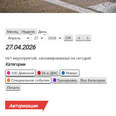
Месяц
Неделя
День
Месяц
Назад
Вперед
День
Год
27.04.2026
Нет мероприятий, запланированных на сегодня!
Категории
100 Девчонок
26-е ДМС
Реверс
Специальное событие
Тренировка
Все Категории
Печати
Просмотр
Авторизация