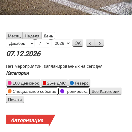
Месяц
Неделя
День
Месяц
Назад
Вперед
День
Год
07.12.2026
Нет мероприятий, запланированных на сегодня!
Категории
100 Девчонок
26-е ДМС
Реверс
Специальное событие
Тренировка
Все Категории
Печати
Просмотр
Авторизация