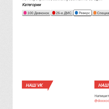
Категории
100 Девчонок
26-е ДМС
Реверс
Специа
НАШ
VK
НАШ
Напишит
@dixxxo