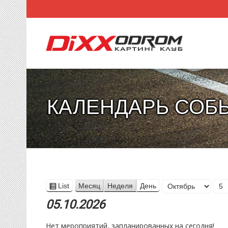
КАЛЕНДАРЬ СОБ
Месяц
List
Месяц
Неделя
День
View
День
Год
as
05.10.2026
Нет мероприятий, запланированных на сегодня!