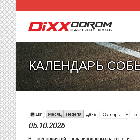
КАЛЕНДАРЬ СОБ
Месяц
List
Месяц
Неделя
День
View
День
Год
as
05.10.2026
Нет мероприятий, запланированных на сегодня!