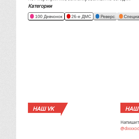
Категории
100 Девчонок
26-е ДМС
Реверс
Специа
НАШ
VK
НАШ
Напишит
@dixxxo