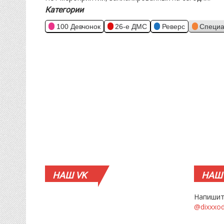
Категории
100 Девчонок
26-е ДМС
Реверс
Специа
НАШ
VK
НАШ
Напишит
@dixxxo