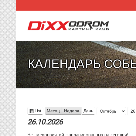
КАЛЕНДАРЬ СОБ
Месяц
List
Месяц
Неделя
День
View
День
Год
as
26.10.2026
Нет мероприятий, запланированных на сегодня!