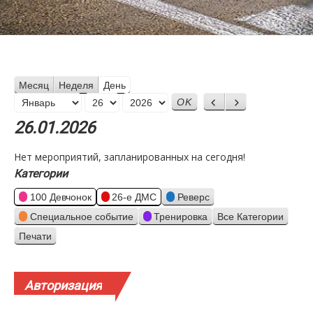
Месяц
Неделя
День
Месяц
Назад
Вперед
День
Год
26.01.2026
Нет мероприятий, запланированных на сегодня!
Категории
100 Девчонок
26-е ДМС
Реверс
Специальное событие
Тренировка
Все Категории
Печати
Просмотр
Авторизация