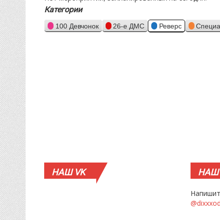
Категории
100 Девчонок
26-е ДМС
Реверс
Специа
НАШ
VK
НАШ
Напишит
@dixxxo