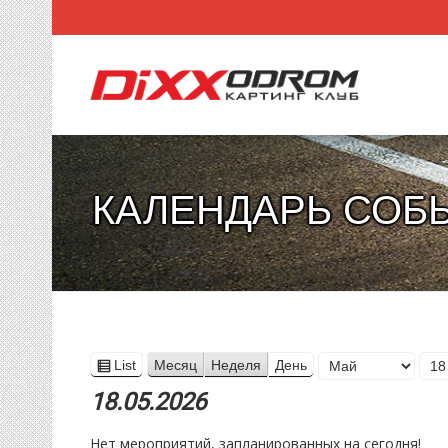
КАЛЕНДАРЬ СОБ
Месяц
List
Месяц
Неделя
День
View
День
Год
as
18.05.2026
Нет мероприятий, запланированных на сегодня!