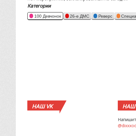
Категории
100 Девчонок
26-е ДМС
Реверс
Специа
НАШ
VK
НАШ
Напишит
@dixxxo