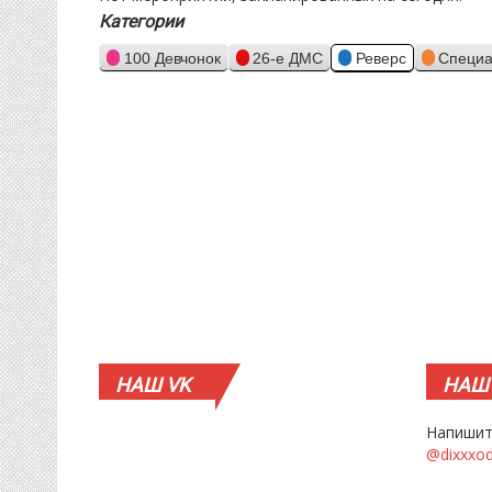
Категории
100 Девчонок
26-е ДМС
Реверс
Специа
НАШ
VK
НАШ
Напишит
@dixxxo