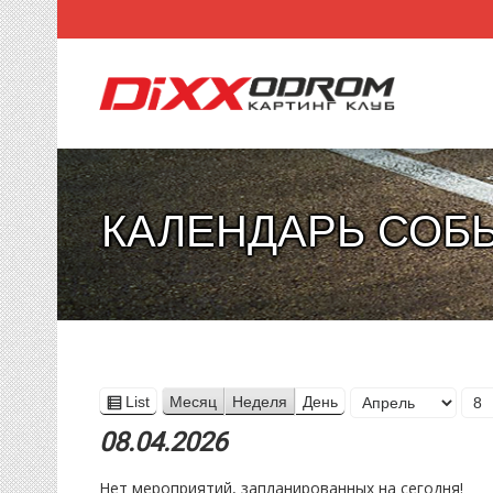
КАЛЕНДАРЬ СОБ
Месяц
List
Месяц
Неделя
День
View
День
Год
as
08.04.2026
Нет мероприятий, запланированных на сегодня!