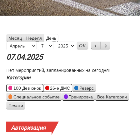
Месяц
Неделя
День
Месяц
Назад
Вперед
День
Год
07.04.2025
Нет мероприятий, запланированных на сегодня!
Категории
100 Девчонок
26-е ДМС
Реверс
Специальное событие
Тренировка
Все Категории
Печати
Просмотр
Авторизация