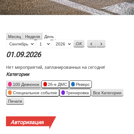
Месяц
Неделя
День
Месяц
Назад
Вперед
День
Год
01.09.2026
Нет мероприятий, запланированных на сегодня!
Категории
100 Девчонок
26-е ДМС
Реверс
Специальное событие
Тренировка
Все Категории
Печати
Просмотр
Авторизация