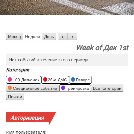
Месяц
Неделя
День
Назад
Вперед
Week of Дек 1st
Нет событий в течение этого периода.
Категории
100 Девчонок
26-е ДМС
Реверс
Специальное событие
Тренировка
Все Категории
Печати
Просмотр
Авторизация
Имя пользователя: