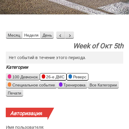
Месяц
Неделя
День
Назад
Вперед
Week of Окт 5th
Нет событий в течение этого периода.
Категории
100 Девчонок
26-е ДМС
Реверс
Специальное событие
Тренировка
Все Категории
Печати
Просмотр
Авторизация
Имя пользователя: