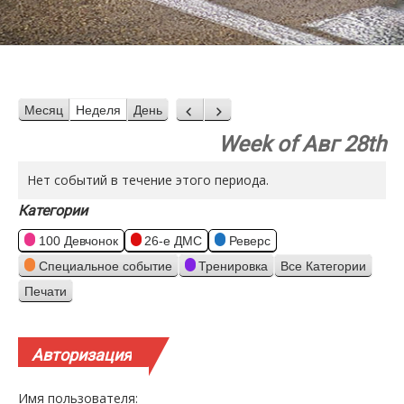
Месяц
Неделя
День
Назад
Вперед
Week of Авг 28th
Нет событий в течение этого периода.
Категории
100 Девчонок
26-е ДМС
Реверс
Специальное событие
Тренировка
Все Категории
Печати
Просмотр
Авторизация
Имя пользователя: