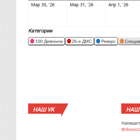
30.03.2026
31.03.2026
01.0
Мар 30, '26
Мар 31, '26
Апр 1, '26
Категории
100 Девчонок
26-е ДМС
Реверс
Специа
НАШ
VK
НАШ
Напишит
@dixxxo