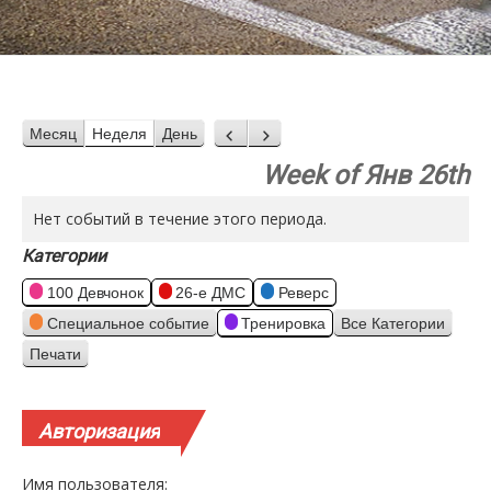
Месяц
Неделя
День
Назад
Вперед
Week of Янв 26th
Нет событий в течение этого периода.
Категории
100 Девчонок
26-е ДМС
Реверс
Специальное событие
Тренировка
Все Категории
Печати
Просмотр
Авторизация
Имя пользователя: